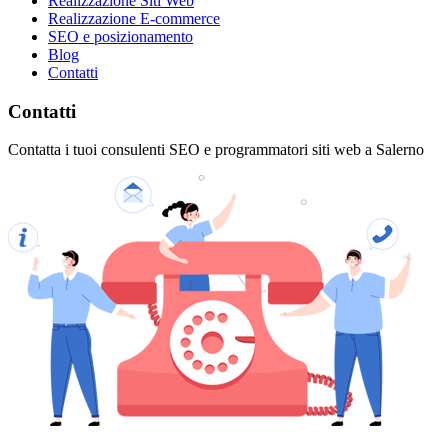
Realizzazione Siti Web
Realizzazione E-commerce
SEO e posizionamento
Blog
Contatti
Contatti
Contatta i tuoi consulenti SEO e programmatori siti web a Salerno