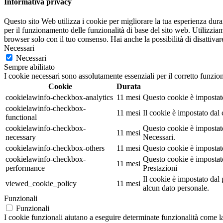
Informativa privacy
Questo sito Web utilizza i cookie per migliorare la tua esperienza dur
per il funzionamento delle funzionalità di base del sito web. Utilizzia
browser solo con il tuo consenso. Hai anche la possibilità di disattivar
Necessari
Necessari
Sempre abilitato
I cookie necessari sono assolutamente essenziali per il corretto funzio
Cookie
Durata
cookielawinfo-checkbox-analytics
11 mesi
Questo cookie è impostato
cookielawinfo-checkbox-
11 mesi
Il cookie è impostato dal
functional
cookielawinfo-checkbox-
Questo cookie è impostato
11 mesi
necessary
Necessari.
cookielawinfo-checkbox-others
11 mesi
Questo cookie è impostato
cookielawinfo-checkbox-
Questo cookie è impostato
11 mesi
performance
Prestazioni
Il cookie è impostato da
viewed_cookie_policy
11 mesi
alcun dato personale.
Funzionali
Funzionali
I cookie funzionali aiutano a eseguire determinate funzionalità come la 