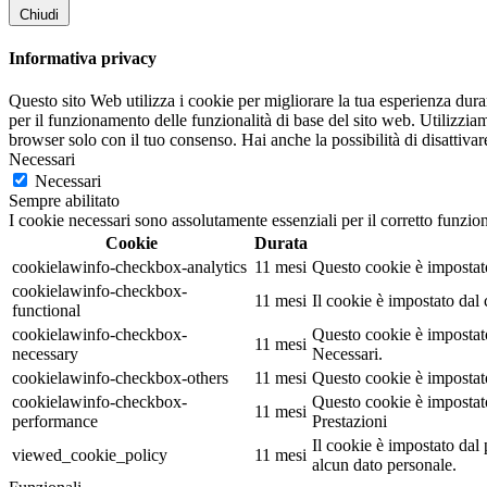
Chiudi
Informativa privacy
Questo sito Web utilizza i cookie per migliorare la tua esperienza dur
per il funzionamento delle funzionalità di base del sito web. Utilizzia
browser solo con il tuo consenso. Hai anche la possibilità di disattivar
Necessari
Necessari
Sempre abilitato
I cookie necessari sono assolutamente essenziali per il corretto funzio
Cookie
Durata
cookielawinfo-checkbox-analytics
11 mesi
Questo cookie è impostato
cookielawinfo-checkbox-
11 mesi
Il cookie è impostato dal
functional
cookielawinfo-checkbox-
Questo cookie è impostato
11 mesi
necessary
Necessari.
cookielawinfo-checkbox-others
11 mesi
Questo cookie è impostato
cookielawinfo-checkbox-
Questo cookie è impostato
11 mesi
performance
Prestazioni
Il cookie è impostato da
viewed_cookie_policy
11 mesi
alcun dato personale.